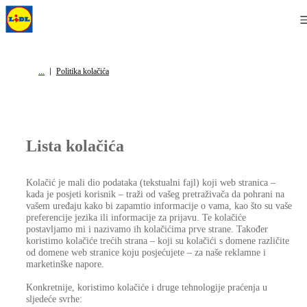
Politika kolačića
Lista kolačića
Kolačić je mali dio podataka (tekstualni fajl) koji web stranica –
kada je posjeti korisnik – traži od vašeg pretraživača da pohrani na
vašem uređaju kako bi zapamtio informacije o vama, kao što su vaše
preferencije jezika ili informacije za prijavu. Te kolačiće
postavljamo mi i nazivamo ih kolačićima prve strane. Također
koristimo kolačiće trećih strana – koji su kolačići s domene različite
od domene web stranice koju posjećujete – za naše reklamne i
marketinške napore.
Konkretnije, koristimo kolačiće i druge tehnologije praćenja u
sljedeće svrhe: