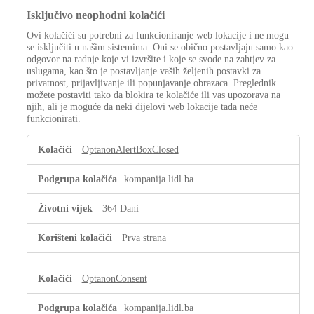
Isključivo neophodni kolačići
Ovi kolačići su potrebni za funkcioniranje web lokacije i ne mogu
se isključiti u našim sistemima. Oni se obično postavljaju samo kao
odgovor na radnje koje vi izvršite i koje se svode na zahtjev za
uslugama, kao što je postavljanje vaših željenih postavki za
privatnost, prijavljivanje ili popunjavanje obrazaca. Preglednik
možete postaviti tako da blokira te kolačiće ili vas upozorava na
njih, ali je moguće da neki dijelovi web lokacije tada neće
funkcionirati.
Isključivo
OptanonAlertBoxClosed
neophodni
kolačići
kompanija.lidl.ba
364 Dani
Prva strana
OptanonConsent
kompanija.lidl.ba